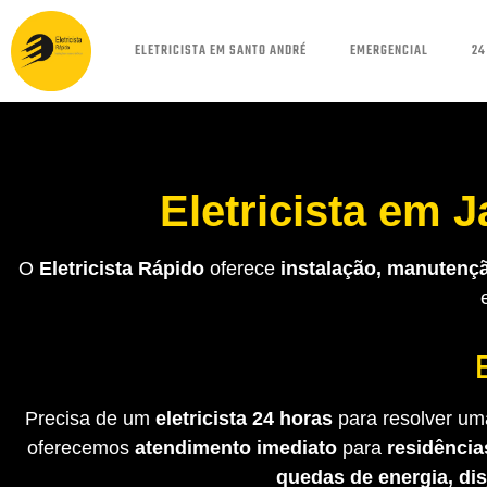
ELETRICISTA EM SANTO ANDRÉ
EMERGENCIAL
24
Eletricista em
O
Eletricista Rápido
oferece
instalação, manutençã
Precisa de um
eletricista 24 horas
para resolver uma
oferecemos
atendimento imediato
para
residência
quedas de energia, di