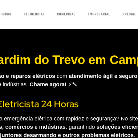
 HORAS
RESIDENCIAL
COMERCIAL
EMPRESARIAL
PREDIAL
 Jardim do Trevo em Cam
o e reparos elétricos
com
atendimento ágil e seguro
e indústrias.
Chame agora!
⚡🔧
Eletricista 24 Horas
 emergência elétrica com rapidez e segurança? No site 
s, comércios e indústrias
, garantindo
soluções eficien
sjuntores desarmando e outros problemas elétricos
.