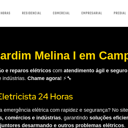
 HORAS
RESIDENCIAL
COMERCIAL
EMPRESARIAL
PREDIAL
 Jardim Melina I em Cam
o e reparos elétricos
com
atendimento ágil e seguro
e indústrias.
Chame agora!
⚡🔧
Eletricista 24 Horas
 emergência elétrica com rapidez e segurança? No site 
s, comércios e indústrias
, garantindo
soluções eficien
sjuntores desarmando e outros problemas elétricos
.