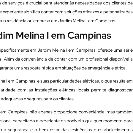
de serviços é crucial para atender às necessidades dos clientes de
 e experiente significa contar com soluções eficazes e personalizadas
sua residência ou empresa em Jardim Melina I em Campinas .
rdim Melina I em Campinas
 especificamente em Jardim Melina I em Campinas oferece uma série
is. Além da conveniência de contar com um profissional disponível a
garante uma resposta rápida em situações de emergência elétrica.
na I em Campinas e suas particularidades elétricas, o que resulta em
aridade com as instalações elétricas locais permite diagnosticar
adequadas e seguras para os clientes.
a I em Campinas não apenas proporciona conveniência, mas também
ssional capacitado e experiente disponível a qualquer momento para
ra a segurança e o bem-estar das residências e estabelecimentos