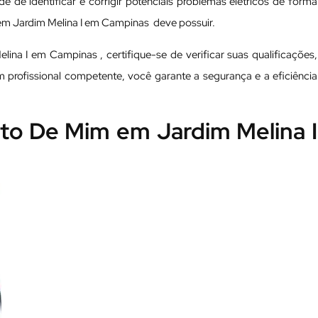
e de identificar e corrigir potenciais problemas elétricos de forma
s em Jardim Melina I em Campinas deve possuir.
ina I em Campinas , certifique-se de verificar suas qualificações,
um profissional competente, você garante a segurança e a eficiência
erto De Mim em Jardim Melina I