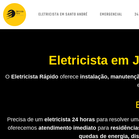
ELETRICISTA EM SANTO ANDRÉ
EMERGENCIAL
24
Eletricista em
O
Eletricista Rápido
oferece
instalação, manutençã
Precisa de um
eletricista 24 horas
para resolver uma
oferecemos
atendimento imediato
para
residência
quedas de energia, di