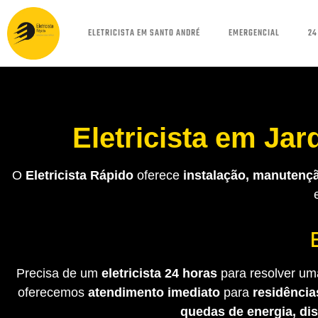
ELETRICISTA EM SANTO ANDRÉ
EMERGENCIAL
24
Eletricista em Ja
O
Eletricista Rápido
oferece
instalação, manutençã
Precisa de um
eletricista 24 horas
para resolver uma
oferecemos
atendimento imediato
para
residência
quedas de energia, di