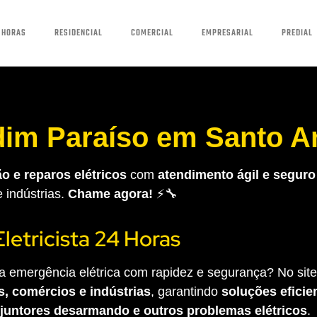
 HORAS
RESIDENCIAL
COMERCIAL
EMPRESARIAL
PREDIAL
rdim Paraíso em Santo 
o e reparos elétricos
com
atendimento ágil e seguro
e indústrias.
Chame agora!
⚡🔧
Eletricista 24 Horas
 emergência elétrica com rapidez e segurança? No site 
s, comércios e indústrias
, garantindo
soluções eficien
sjuntores desarmando e outros problemas elétricos
.