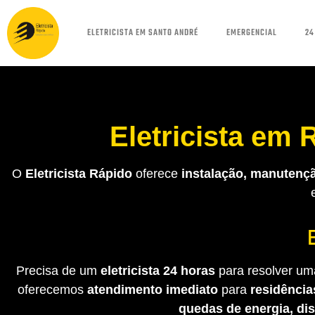
ELETRICISTA EM SANTO ANDRÉ
EMERGENCIAL
24
Eletricista em
O
Eletricista Rápido
oferece
instalação, manutençã
Precisa de um
eletricista 24 horas
para resolver uma
oferecemos
atendimento imediato
para
residência
quedas de energia, di