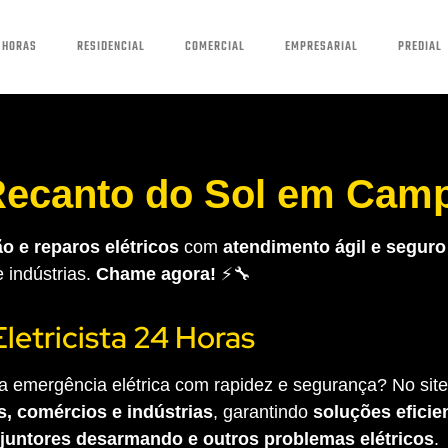
 HORAS
RESIDENCIAL
COMERCIAL
EMPRESARIAL
PREDIAL
 Recanto do Sol em Cam
o e reparos elétricos
com
atendimento ágil e seguro
e indústrias.
Chame agora!
⚡🔧
Eletricista 24 Horas
 emergência elétrica com rapidez e segurança? No site 
s, comércios e indústrias
, garantindo
soluções eficien
sjuntores desarmando e outros problemas elétricos
.