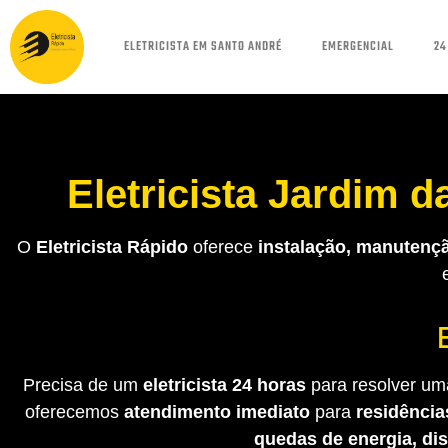
ELETRICISTA EM SANTO ANDRÉ
EMERGENCIAL
24
Eletricista Jardim 
O
Eletricista Rápido
oferece
instalação, manutençã
Precisa de um
eletricista 24 horas
para resolver uma
oferecemos
atendimento imediato
para
residência
quedas de energia, di