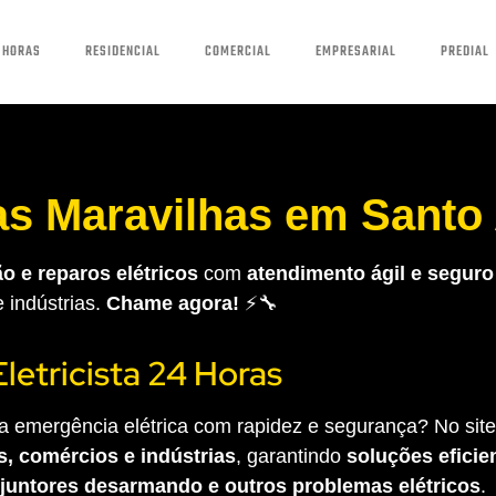
 HORAS
RESIDENCIAL
COMERCIAL
EMPRESARIAL
PREDIAL
das Maravilhas em Santo
o e reparos elétricos
com
atendimento ágil e seguro
e indústrias.
Chame agora!
⚡🔧
Eletricista 24 Horas
 emergência elétrica com rapidez e segurança? No site 
s, comércios e indústrias
, garantindo
soluções eficien
sjuntores desarmando e outros problemas elétricos
.