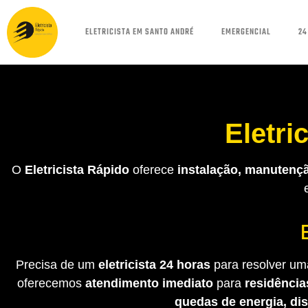
ELETRICISTA EM SANTO ANDRÉ
EMERGENCIAL
24
Eletri
O
Eletricista Rápido
oferece
instalação, manutençã
Precisa de um
eletricista 24 horas
para resolver uma
oferecemos
atendimento imediato
para
residência
quedas de energia, di