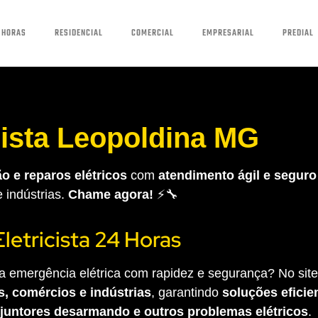
 HORAS
RESIDENCIAL
COMERCIAL
EMPRESARIAL
PREDIAL
cista Leopoldina MG
o e reparos elétricos
com
atendimento ágil e seguro
e indústrias.
Chame agora!
⚡🔧
Eletricista 24 Horas
 emergência elétrica com rapidez e segurança? No site 
s, comércios e indústrias
, garantindo
soluções eficien
sjuntores desarmando e outros problemas elétricos
.