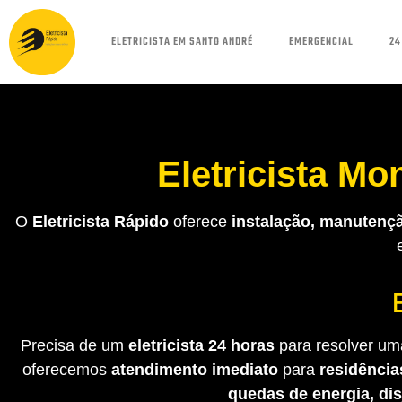
ELETRICISTA EM SANTO ANDRÉ
EMERGENCIAL
24
Eletricista M
O
Eletricista Rápido
oferece
instalação, manutençã
Precisa de um
eletricista 24 horas
para resolver uma
oferecemos
atendimento imediato
para
residência
quedas de energia, di