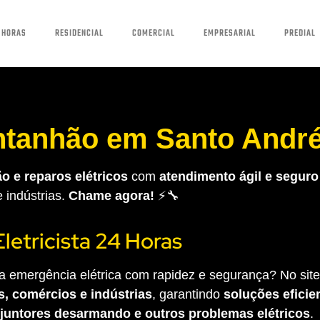
 HORAS
RESIDENCIAL
COMERCIAL
EMPRESARIAL
PREDIAL
ontanhão em Santo Andr
o e reparos elétricos
com
atendimento ágil e seguro
e indústrias.
Chame agora!
⚡🔧
Eletricista 24 Horas
 emergência elétrica com rapidez e segurança? No site 
s, comércios e indústrias
, garantindo
soluções eficien
sjuntores desarmando e outros problemas elétricos
.