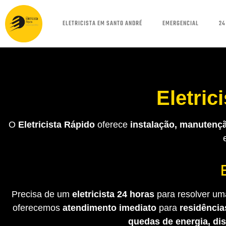
ELETRICISTA EM SANTO ANDRÉ
EMERGENCIAL
24
Eletric
O
Eletricista Rápido
oferece
instalação, manutençã
Precisa de um
eletricista 24 horas
para resolver uma
oferecemos
atendimento imediato
para
residência
quedas de energia, di