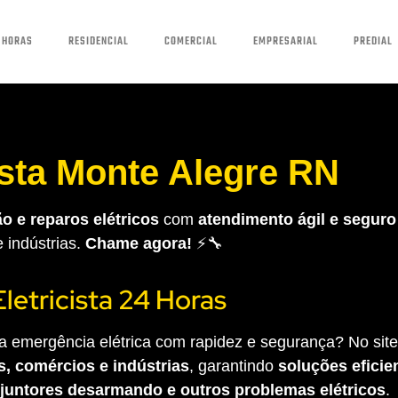
 HORAS
RESIDENCIAL
COMERCIAL
EMPRESARIAL
PREDIAL
ista Monte Alegre RN
o e reparos elétricos
com
atendimento ágil e seguro
e indústrias.
Chame agora!
⚡🔧
Eletricista 24 Horas
 emergência elétrica com rapidez e segurança? No site 
s, comércios e indústrias
, garantindo
soluções eficien
sjuntores desarmando e outros problemas elétricos
.