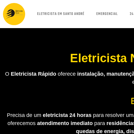
ELETRICISTA EM SANTO ANDRÉ
EMERGENCIAL
24
Eletricista
O
Eletricista Rápido
oferece
instalação, manutençã
Precisa de um
eletricista 24 horas
para resolver uma
oferecemos
atendimento imediato
para
residência
quedas de energia, di