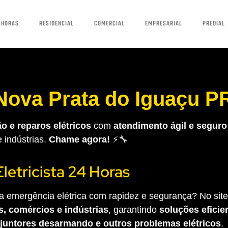
 HORAS
RESIDENCIAL
COMERCIAL
EMPRESARIAL
PREDIAL
 Nova Prata do Iguaçu P
o e reparos elétricos
com
atendimento ágil e seguro
e indústrias.
Chame agora!
⚡🔧
Eletricista 24 Horas
 emergência elétrica com rapidez e segurança? No site 
s, comércios e indústrias
, garantindo
soluções eficien
sjuntores desarmando e outros problemas elétricos
.