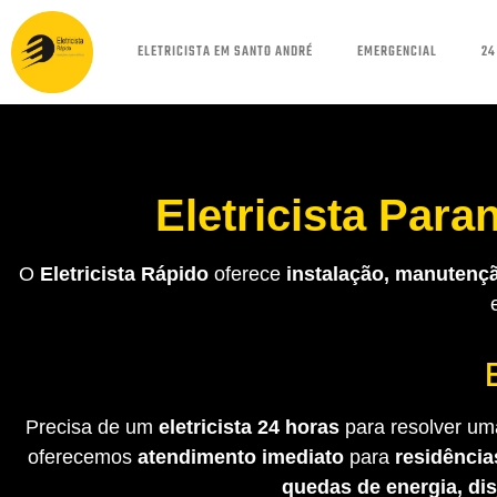
ELETRICISTA EM SANTO ANDRÉ
EMERGENCIAL
24
Eletricista Par
O
Eletricista Rápido
oferece
instalação, manutençã
Precisa de um
eletricista 24 horas
para resolver uma
oferecemos
atendimento imediato
para
residência
quedas de energia, di