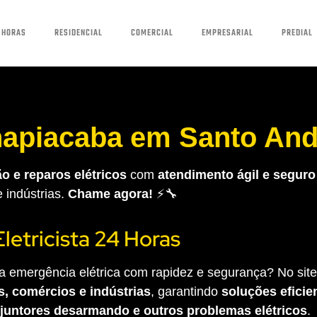
 HORAS
RESIDENCIAL
COMERCIAL
EMPRESARIAL
PREDIAL
anapiacaba em Santo An
o e reparos elétricos
com
atendimento ágil e seguro
e indústrias.
Chame agora!
⚡🔧
Eletricista 24 Horas
 emergência elétrica com rapidez e segurança? No site 
s, comércios e indústrias
, garantindo
soluções eficien
sjuntores desarmando e outros problemas elétricos
.