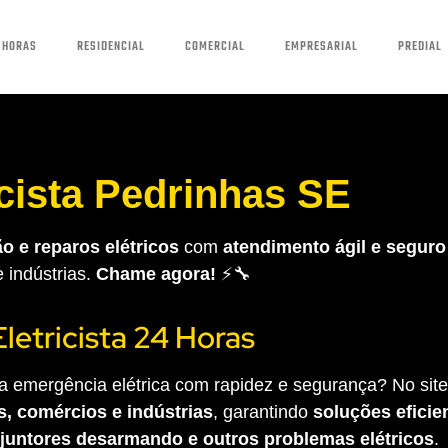
 HORAS
RESIDENCIAL
COMERCIAL
EMPRESARIAL
PREDIAL
icista Pedrinhas SE
o e reparos elétricos
com
atendimento ágil e seguro
e indústrias.
Chame agora!
⚡🔧
Eletricista 24 Horas
 emergência elétrica com rapidez e segurança? No site 
s, comércios e indústrias
, garantindo
soluções eficien
sjuntores desarmando e outros problemas elétricos
.