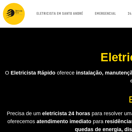
ELETRICISTA EM SANTO ANDRÉ
EMERGENCIAL
24
Eletr
O
Eletricista Rápido
oferece
instalação, manutençã
Precisa de um
eletricista 24 horas
para resolver uma
oferecemos
atendimento imediato
para
residência
quedas de energia, di