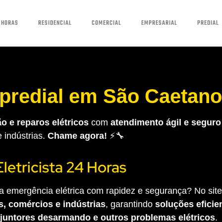
 HORAS
RESIDENCIAL
COMERCIAL
EMPRESARIAL
PREDIAL
a predial em São Caetano
o e reparos elétricos
com
atendimento ágil e seguro
e indústrias.
Chame agora!
⚡🔧
Eletricista 24 Horas
 emergência elétrica com rapidez e segurança? No site 
s, comércios e indústrias
, garantindo
soluções eficien
sjuntores desarmando e outros problemas elétricos
.