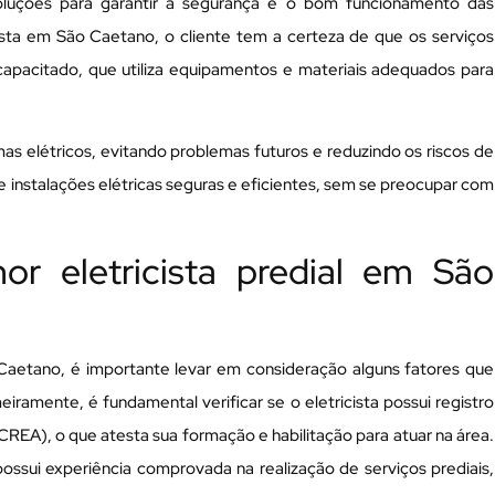
soluções para garantir a segurança e o bom funcionamento das
ista em São Caetano, o cliente tem a certeza de que os serviços
e capacitado, que utiliza equipamentos e materiais adequados para
emas elétricos, evitando problemas futuros e reduzindo os riscos de
e instalações elétricas seguras e eficientes, sem se preocupar com
r eletricista predial em São
 Caetano, é importante levar em consideração alguns fatores que
iramente, é fundamental verificar se o eletricista possui registro
REA), o que atesta sua formação e habilitação para atuar na área.
 possui experiência comprovada na realização de serviços prediais,