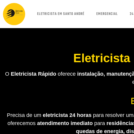
ELETRICISTA EM SANTO ANDRÉ
EMERGENCIAL
24
Eletricist
O
Eletricista Rápido
oferece
instalação, manutençã
Precisa de um
eletricista 24 horas
para resolver uma
oferecemos
atendimento imediato
para
residência
quedas de energia, di