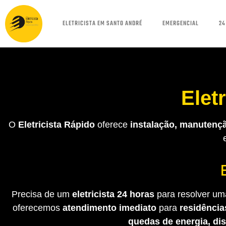
ELETRICISTA EM SANTO ANDRÉ
EMERGENCIAL
24
Elet
O
Eletricista Rápido
oferece
instalação, manutençã
Precisa de um
eletricista 24 horas
para resolver uma
oferecemos
atendimento imediato
para
residência
quedas de energia, di