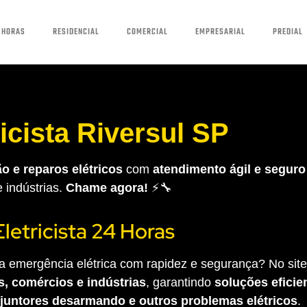
 HORAS
RESIDENCIAL
COMERCIAL
EMPRESARIAL
PREDIAL
ricista Riversul SP
o e reparos elétricos
com
atendimento ágil e seguro
e indústrias.
Chame agora!
⚡🔧
Eletricista 24 Horas
 emergência elétrica com rapidez e segurança? No site 
s, comércios e indústrias
, garantindo
soluções eficien
sjuntores desarmando e outros problemas elétricos
.