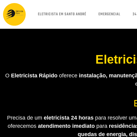
ELETRICISTA EM SANTO ANDRÉ
EMERGENCIAL
24
Eletric
O
Eletricista Rápido
oferece
instalação, manutençã
Precisa de um
eletricista 24 horas
para resolver uma
oferecemos
atendimento imediato
para
residência
quedas de energia, di