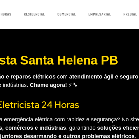
 HORAS
RESIDENCIAL
COMERCIAL
EMPRESARIAL
PREDIAL
ista Santa Helena PB
o e reparos elétricos
com
atendimento ágil e seguro
e indústrias.
Chame agora!
⚡🔧
Eletricista 24 Horas
 emergência elétrica com rapidez e segurança? No site 
s, comércios e indústrias
, garantindo
soluções eficien
sjuntores desarmando e outros problemas elétricos
.