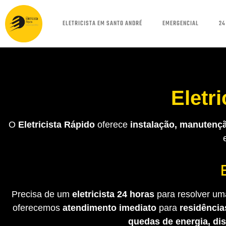
ELETRICISTA EM SANTO ANDRÉ
EMERGENCIAL
24
Eletr
O
Eletricista Rápido
oferece
instalação, manutençã
Precisa de um
eletricista 24 horas
para resolver uma
oferecemos
atendimento imediato
para
residência
quedas de energia, di