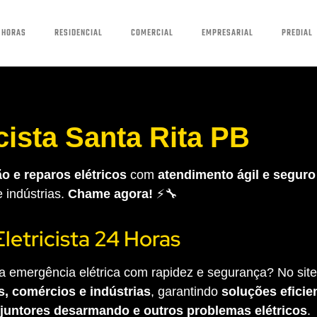
 HORAS
RESIDENCIAL
COMERCIAL
EMPRESARIAL
PREDIAL
icista Santa Rita PB
o e reparos elétricos
com
atendimento ágil e seguro
e indústrias.
Chame agora!
⚡🔧
Eletricista 24 Horas
 emergência elétrica com rapidez e segurança? No site 
s, comércios e indústrias
, garantindo
soluções eficien
sjuntores desarmando e outros problemas elétricos
.