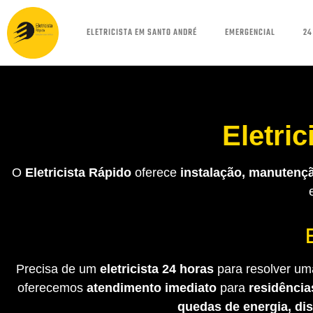
ELETRICISTA EM SANTO ANDRÉ
EMERGENCIAL
24
Eletri
O
Eletricista Rápido
oferece
instalação, manutençã
Precisa de um
eletricista 24 horas
para resolver uma
oferecemos
atendimento imediato
para
residência
quedas de energia, di