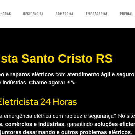
 HORAS
RESIDENCIAL
COMERCIAL
EMPRESARIAL
PREDIAL
cista Santo Cristo RS
o e reparos elétricos
com
atendimento ágil e seguro
e indústrias.
Chame agora!
⚡🔧
Eletricista 24 Horas
 emergência elétrica com rapidez e segurança? No site 
s, comércios e indústrias
, garantindo
soluções eficien
sjuntores desarmando e outros problemas elétricos
.