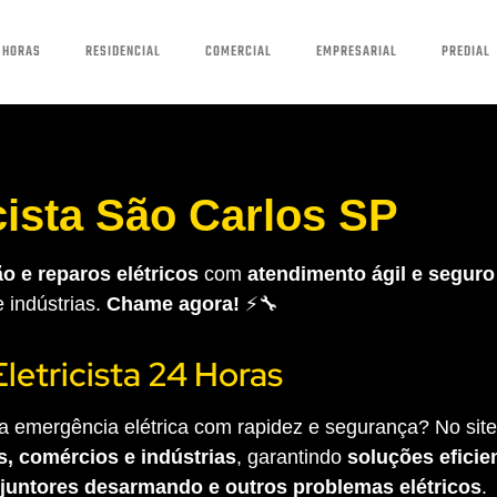
 HORAS
RESIDENCIAL
COMERCIAL
EMPRESARIAL
PREDIAL
cista São Carlos SP
o e reparos elétricos
com
atendimento ágil e seguro
e indústrias.
Chame agora!
⚡🔧
Eletricista 24 Horas
 emergência elétrica com rapidez e segurança? No site 
s, comércios e indústrias
, garantindo
soluções eficien
sjuntores desarmando e outros problemas elétricos
.