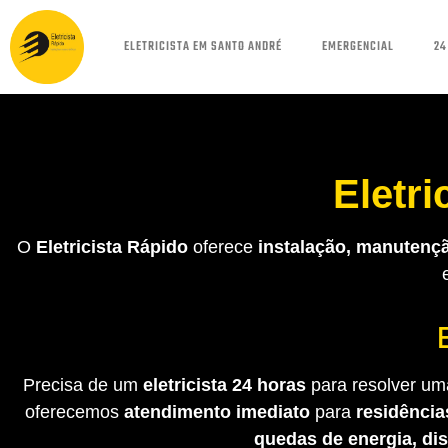
ELETRICISTA EM SANTO ANDRÉ
EMERGENCIAL
24
Eletri
O
Eletricista Rápido
oferece
instalação, manutençã
Precisa de um
eletricista 24 horas
para resolver uma
oferecemos
atendimento imediato
para
residência
quedas de energia, di