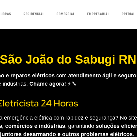
 HORAS
RESIDENCIAL
COMERCIAL
EMPRESARIAL
PREDIAL
a São João do Sabugi RN
o e reparos elétricos
com
atendimento ágil e seguro
e indústrias.
Chame agora!
⚡🔧
Eletricista 24 Horas
 emergência elétrica com rapidez e segurança? No site 
s, comércios e indústrias
, garantindo
soluções eficien
sjuntores desarmando e outros problemas elétricos
.