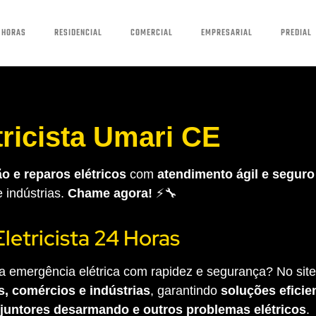
 HORAS
RESIDENCIAL
COMERCIAL
EMPRESARIAL
PREDIAL
tricista Umari CE
o e reparos elétricos
com
atendimento ágil e seguro
e indústrias.
Chame agora!
⚡🔧
Eletricista 24 Horas
 emergência elétrica com rapidez e segurança? No site 
s, comércios e indústrias
, garantindo
soluções eficien
sjuntores desarmando e outros problemas elétricos
.