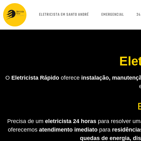
ELETRICISTA EM SANTO ANDRÉ
EMERGENCIAL
24
Ele
O
Eletricista Rápido
oferece
instalação, manutençã
Precisa de um
eletricista 24 horas
para resolver uma
oferecemos
atendimento imediato
para
residência
quedas de energia, di