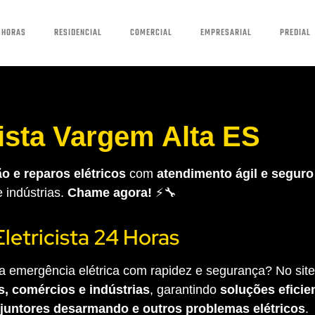
 HORAS
RESIDENCIAL
COMERCIAL
EMPRESARIAL
PREDIAL
cista Vargem Alta ES
o e reparos elétricos
com
atendimento ágil e seguro
e indústrias.
Chame agora!
⚡🔧
Eletricista 24 Horas
 emergência elétrica com rapidez e segurança? No site 
s, comércios e indústrias
, garantindo
soluções eficien
sjuntores desarmando e outros problemas elétricos
.