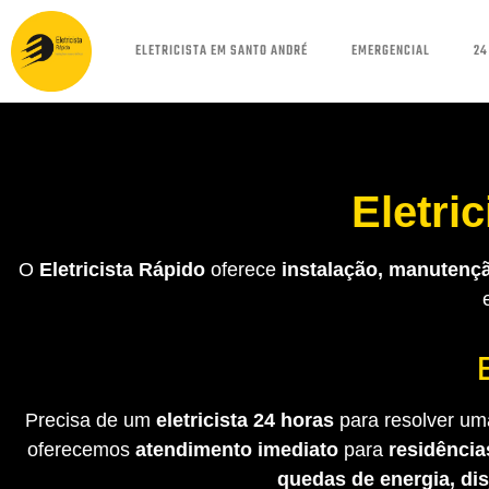
ELETRICISTA EM SANTO ANDRÉ
EMERGENCIAL
24
Eletri
O
Eletricista Rápido
oferece
instalação, manutençã
Precisa de um
eletricista 24 horas
para resolver uma
oferecemos
atendimento imediato
para
residência
quedas de energia, di