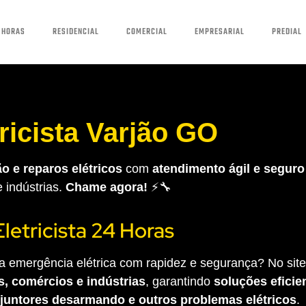
 HORAS
RESIDENCIAL
COMERCIAL
EMPRESARIAL
PREDIAL
tricista Varjão GO
o e reparos elétricos
com
atendimento ágil e seguro
e indústrias.
Chame agora!
⚡🔧
Eletricista 24 Horas
 emergência elétrica com rapidez e segurança? No site 
s, comércios e indústrias
, garantindo
soluções eficien
sjuntores desarmando e outros problemas elétricos
.