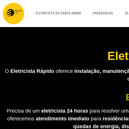
ELETRICISTA EM SANTO ANDRÉ
EMERGENCIAL
24
Ele
O
Eletricista Rápido
oferece
instalação, manutençã
Precisa de um
eletricista 24 horas
para resolver uma
oferecemos
atendimento imediato
para
residência
quedas de energia, di