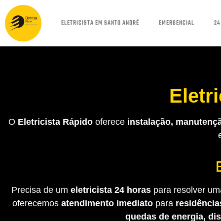
ELETRICISTA EM SANTO ANDRÉ
EMERGENCIAL
24
Eletr
O
Eletricista Rápido
oferece
instalação, manutençã
Precisa de um
eletricista 24 horas
para resolver uma
oferecemos
atendimento imediato
para
residência
quedas de energia, di