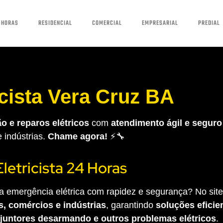
 HORAS
RESIDENCIAL
COMERCIAL
EMPRESARIAL
PREDIAL
icista Vera Cruz BA
o e reparos elétricos
com
atendimento ágil e seguro
e indústrias.
Chame agora!
⚡🔧
Eletricista 24 Horas
 emergência elétrica com rapidez e segurança? No site 
s, comércios e indústrias
, garantindo
soluções eficien
sjuntores desarmando e outros problemas elétricos
.