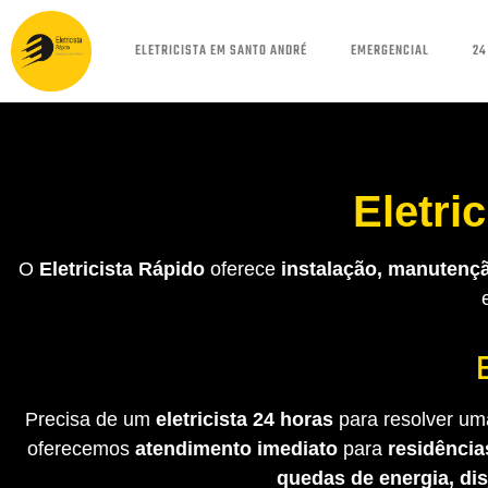
ELETRICISTA EM SANTO ANDRÉ
EMERGENCIAL
24
Eletri
O
Eletricista Rápido
oferece
instalação, manutençã
Precisa de um
eletricista 24 horas
para resolver uma
oferecemos
atendimento imediato
para
residência
quedas de energia, di