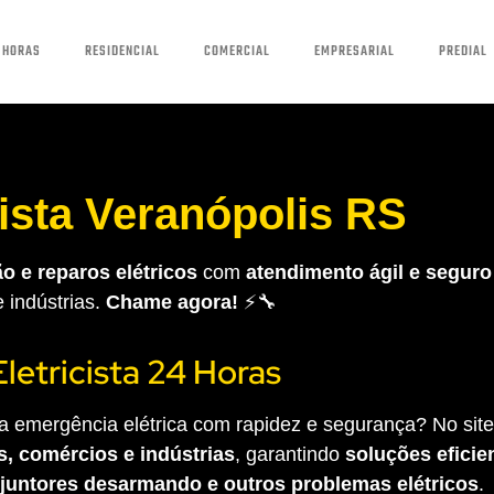
 HORAS
RESIDENCIAL
COMERCIAL
EMPRESARIAL
PREDIAL
cista Veranópolis RS
o e reparos elétricos
com
atendimento ágil e seguro
e indústrias.
Chame agora!
⚡🔧
Eletricista 24 Horas
 emergência elétrica com rapidez e segurança? No site 
s, comércios e indústrias
, garantindo
soluções eficien
sjuntores desarmando e outros problemas elétricos
.