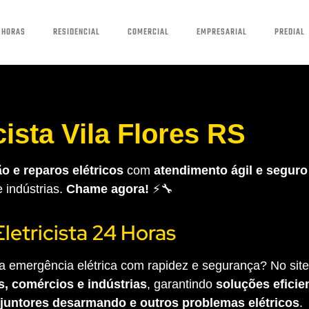
 HORAS
RESIDENCIAL
COMERCIAL
EMPRESARIAL
PREDIAL
cista Vila Flores RS
o e reparos elétricos
com
atendimento ágil e seguro
e indústrias.
Chame agora!
⚡🔧
Eletricista 24 Horas
 emergência elétrica com rapidez e segurança? No site 
s, comércios e indústrias
, garantindo
soluções eficien
sjuntores desarmando e outros problemas elétricos
.