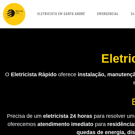
ELETRICISTA EM SANTO ANDRÉ
EMERGENCIAL
24
Eletri
O
Eletricista Rápido
oferece
instalação, manutençã
Precisa de um
eletricista 24 horas
para resolver uma
oferecemos
atendimento imediato
para
residência
quedas de energia, di