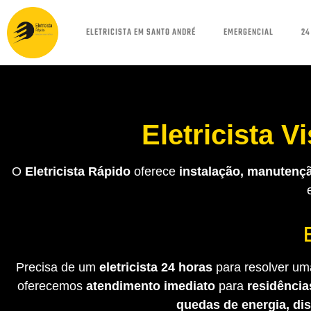
ELETRICISTA EM SANTO ANDRÉ
EMERGENCIAL
24
Eletricista 
O
Eletricista Rápido
oferece
instalação, manutençã
Precisa de um
eletricista 24 horas
para resolver uma
oferecemos
atendimento imediato
para
residência
quedas de energia, di