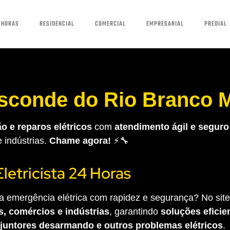
 HORAS
RESIDENCIAL
COMERCIAL
EMPRESARIAL
PREDIAL
Visconde do Rio Branco
o e reparos elétricos
com
atendimento ágil e seguro
e indústrias.
Chame agora!
⚡🔧
Eletricista 24 Horas
 emergência elétrica com rapidez e segurança? No site 
s, comércios e indústrias
, garantindo
soluções eficien
sjuntores desarmando e outros problemas elétricos
.