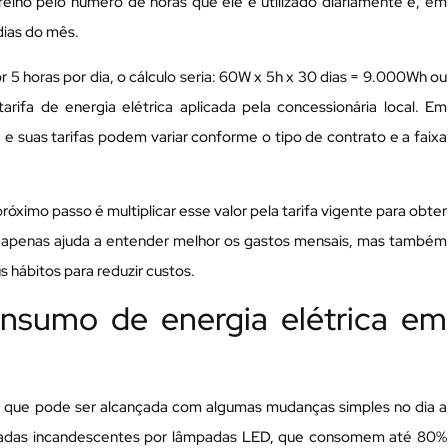
arelho pelo número de horas que ele é utilizado diariamente e, em
dias do mês.
 5 horas por dia, o cálculo seria: 60W x 5h x 30 dias = 9.000Wh ou
rifa de energia elétrica aplicada pela concessionária local. Em
, e suas tarifas podem variar conforme o tipo de contrato e a faixa
óximo passo é multiplicar esse valor pela tarifa vigente para obter
ão apenas ajuda a entender melhor os gastos mensais, mas também
 hábitos para reduzir custos.
onsumo de energia elétrica em
a que pode ser alcançada com algumas mudanças simples no dia a
âmpadas incandescentes por lâmpadas LED, que consomem até 80%