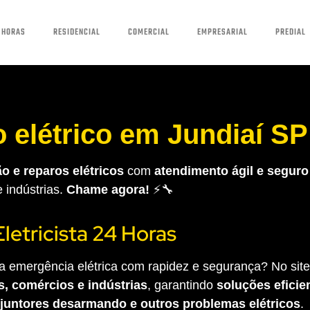
 HORAS
RESIDENCIAL
COMERCIAL
EMPRESARIAL
PREDIAL
 elétrico em Jundiaí SP
o e reparos elétricos
com
atendimento ágil e seguro
e indústrias.
Chame agora!
⚡🔧
Eletricista 24 Horas
 emergência elétrica com rapidez e segurança? No site 
s, comércios e indústrias
, garantindo
soluções eficien
sjuntores desarmando e outros problemas elétricos
.