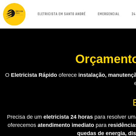
ELETRICISTA EM SANTO ANDRÉ
EMERGENCIAL
24
Orçamento
O
Eletricista Rápido
oferece
instalação, manutençã
Precisa de um
eletricista 24 horas
para resolver uma
oferecemos
atendimento imediato
para
residência
quedas de energia, di