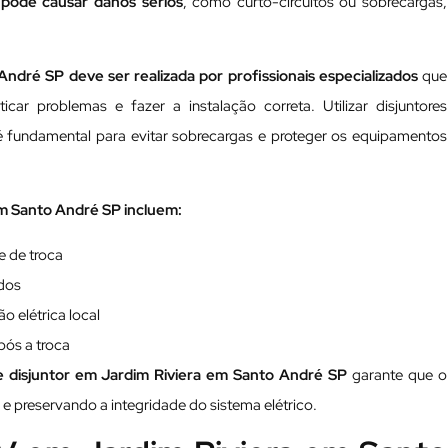
 pode causar danos sérios
, como curto-circuitos ou sobrecargas,
ndré SP deve ser realizada por profissionais especializados
que
ar problemas e fazer a instalação correta. Utilizar disjuntores
 é fundamental para evitar sobrecargas e proteger os equipamentos
em Santo André SP incluem:
e de troca
ados
o elétrica local
pós a troca
e disjuntor em Jardim Riviera em Santo André SP
garante que o
 e preservando a integridade do sistema elétrico.