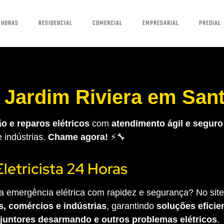
 HORAS
RESIDENCIAL
COMERCIAL
EMPRESARIAL
PREDIAL
m Jardim Riviera em San
o e reparos elétricos
com
atendimento ágil e seguro
e indústrias.
Chame agora!
⚡🔧
Eletricista 24 Horas
 emergência elétrica com rapidez e segurança? No site 
s, comércios e indústrias
, garantindo
soluções eficien
sjuntores desarmando e outros problemas elétricos
.