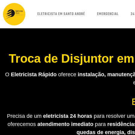
ELETRICISTA EM SANTO ANDRÉ
EMERGENCIAL
24
Troca de Disjuntor e
O
Eletricista Rápido
oferece
instalação, manutençã
Precisa de um
eletricista 24 horas
para resolver uma
oferecemos
atendimento imediato
para
residência
quedas de energia, di