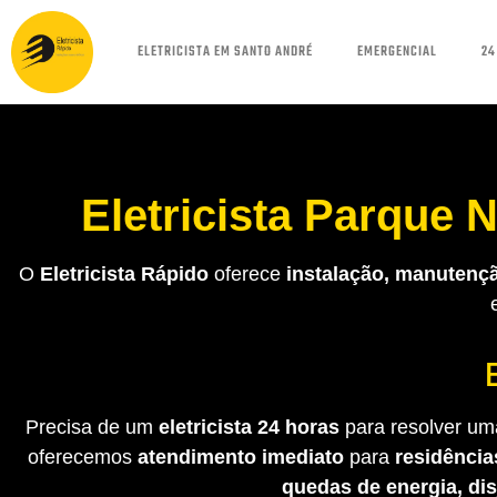
ELETRICISTA EM SANTO ANDRÉ
EMERGENCIAL
24
Eletricista Parque
O
Eletricista Rápido
oferece
instalação, manutençã
Precisa de um
eletricista 24 horas
para resolver uma
oferecemos
atendimento imediato
para
residência
quedas de energia, di