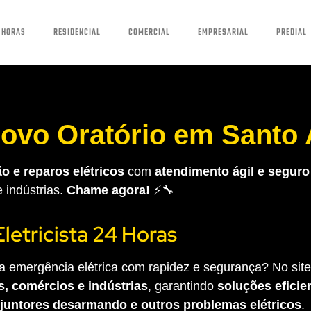
 HORAS
RESIDENCIAL
COMERCIAL
EMPRESARIAL
PREDIAL
 Novo Oratório em Santo
o e reparos elétricos
com
atendimento ágil e seguro
e indústrias.
Chame agora!
⚡🔧
Eletricista 24 Horas
 emergência elétrica com rapidez e segurança? No site 
s, comércios e indústrias
, garantindo
soluções eficien
sjuntores desarmando e outros problemas elétricos
.