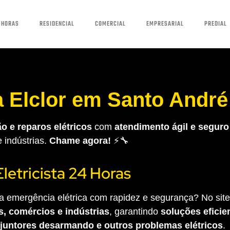
 HORAS
RESIDENCIAL
COMERCIAL
EMPRESARIAL
PREDIAL
la Elclor em Santo Andr
o e reparos elétricos
com
atendimento ágil e seguro
e indústrias.
Chame agora!
⚡🔧
Eletricista 24 Horas
 emergência elétrica com rapidez e segurança? No site 
s, comércios e indústrias
, garantindo
soluções eficien
sjuntores desarmando e outros problemas elétricos
.