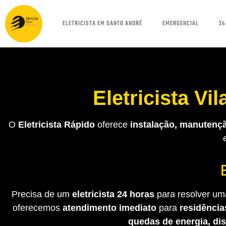
ELETRICISTA EM SANTO ANDRÉ
EMERGENCIAL
24
Eletricista Vi
O
Eletricista Rápido
oferece
instalação, manutençã
Precisa de um
eletricista 24 horas
para resolver uma
oferecemos
atendimento imediato
para
residência
quedas de energia, di